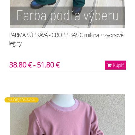
PARMA SÚPRAVA - CROPP BASIC mikina + zvonové
legíny
38.80 € - 51.80 €
Kúpiť
NA OBJEDNÁVKU