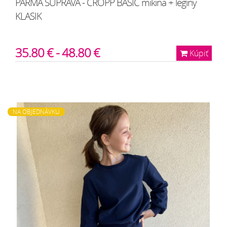
PARMA SÚPRAVA - CROPP BASIC mikina + legíny
KLASIK
35.80 € - 48.80 €
Kúpiť
NA OBJEDNÁVKU