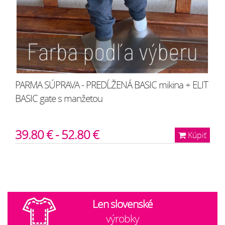
PARMA SÚPRAVA - PREDĹŽENÁ BASIC mikina + ELIT
BASIC gate s manžetou
39.80 € - 52.80 €
Kúpiť
Len slovenské
výrobky