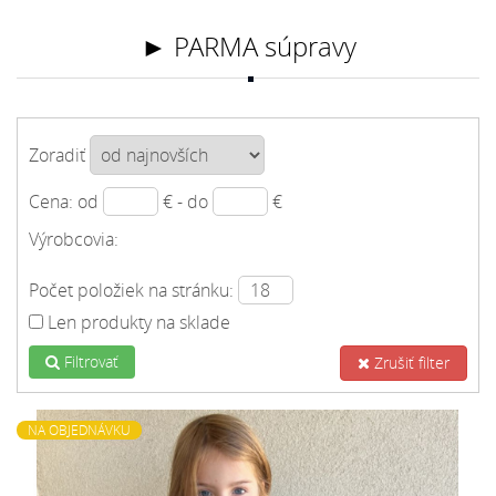
► PARMA súpravy
Zoradiť
Cena: od
€ - do
€
Výrobcovia:
Počet položiek na stránku:
Len produkty na sklade
Filtrovať
Zrušiť filter
NA OBJEDNÁVKU