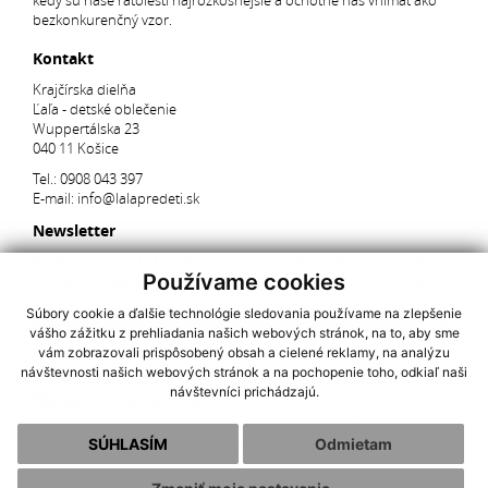
kedy sú naše ratolesti najrozkošnejšie a ochotné nás vnímať ako
bezkonkurenčný vzor.
Kontakt
Krajčírska dielňa
Ľaľa - detské oblečenie
Wuppertálska 23
040 11 Košice
Tel.:
0908 043 397
E-mail:
info@lalapredeti.sk
Newsletter
Pridajte sa k 2113 našim spokojným zákazníkom a dostávajte
Používame cookies
pravidelný newsletter s aktuálnymi akciami, súťažami a novinkami.
Súbory cookie a ďalšie technológie sledovania používame na zlepšenie
vášho zážitku z prehliadania našich webových stránok, na to, aby sme
Súhlasím so spracovaním
osobných údajov
vám zobrazovali prispôsobený obsah a cielené reklamy, na analýzu
návštevnosti našich webových stránok a na pochopenie toho, odkiaľ naši
AKCIOVÉ PRODUKTY
|
NAJNOVŠIE V PONUKE
|
OCHRANA
návštevníci prichádzajú.
OSOBNÝCH ÚDAJOV
|
COOKIES
O nás
|
Ako nakupovať
|
Obchodné podmienky
|
Reklamačný
poriadok
|
Kontakt
|
Doprava a platba
SÚHLASÍM
Odmietam