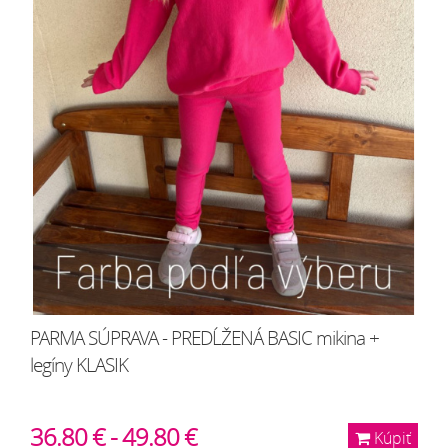
PARMA SÚPRAVA - PREDĹŽENÁ BASIC mikina +
legíny KLASIK
36.80 € - 49.80 €
Kúpiť