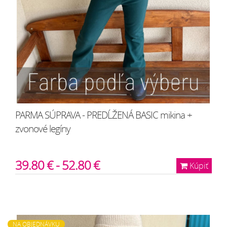
PARMA SÚPRAVA - PREDĹŽENÁ BASIC mikina +
zvonové legíny
39.80 € - 52.80 €
Kúpiť
NA OBJEDNÁVKU