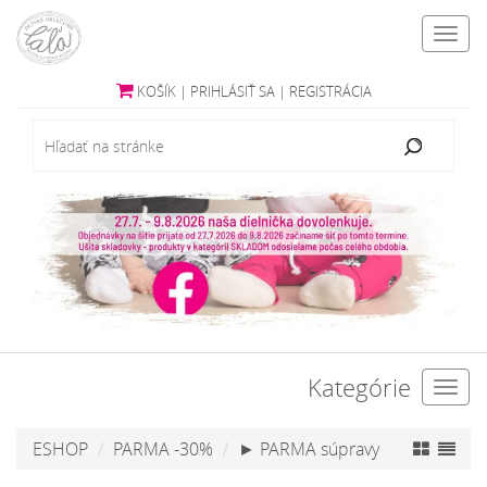
Toggl
navig
KOŠÍK
|
PRIHLÁSIŤ SA
|
REGISTRÁCIA
Kategórie
Toggl
navig
ESHOP
PARMA -30%
► PARMA súpravy