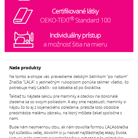
Certifikované látky
®
OEKO-TEXT
Standard 100
Individuálny prístup
a možnosť šitia na mieru
Naše produkty
Na tomto e-shope vás prevedieme detským šatníkom “po našom”.
Značka “ĽAĽA” s jedinečným rukopisom ponúka takmer všetko, čo
potrebuje malý Ľaľáčik - od bábätka až po školáčika.
Taktiež tu nájdete sekciu pre maminky a oteckov na dokonalé
zladenie sa so svojim pokladom. A aby sme nezabudli, maminky si
nájdu čo to aj z kojeneckého oblečenia, pretože toto obdobie
predchádza malému zázraku, na ktorý môžete čakať spoločne s
nami.
Bude nám nesmiernou cťou, ak nám dovolíte formou ĽAĽAoblečka
byť súčasťou vašej, dovolím si ju nazvať najšťastnejšej etapy života,