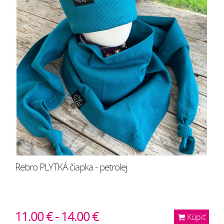
Rebro PLYTKÁ čiapka - petrolej
11.00 € - 14.00 €
Kúpiť