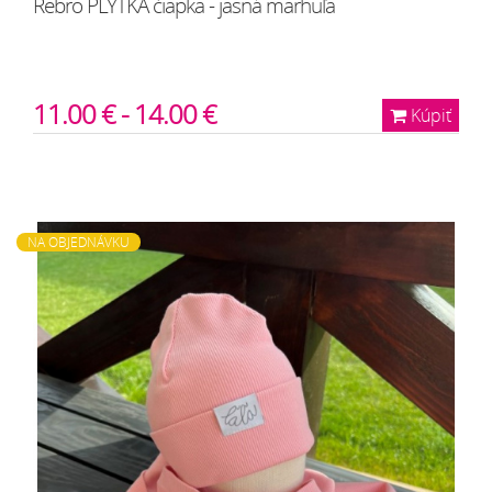
Rebro PLYTKÁ čiapka - jasná marhuľa
11.00 € - 14.00 €
Kúpiť
NA OBJEDNÁVKU