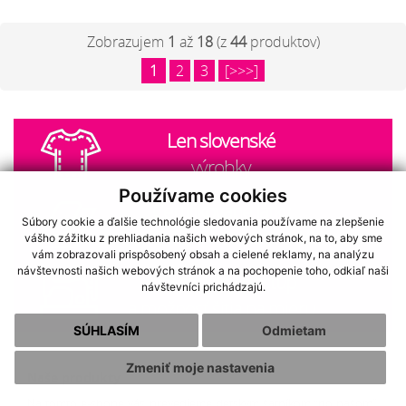
Zobrazujem
1
až
18
(z
44
produktov)
1
2
3
[>>>]
Len slovenské
výrobky
Používame cookies
Certifikované látky
Súbory cookie a ďalšie technológie sledovania používame na zlepšenie
®
OEKO-TEXT
Standard 100
vášho zážitku z prehliadania našich webových stránok, na to, aby sme
vám zobrazovali prispôsobený obsah a cielené reklamy, na analýzu
návštevnosti našich webových stránok a na pochopenie toho, odkiaľ naši
Individuálny prístup
návštevníci prichádzajú.
a možnosť šitia na mieru
SÚHLASÍM
Odmietam
Zmeniť moje nastavenia
Naše produkty
Na tomto e-shope vás prevedieme detským šatníkom “po našom”.