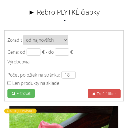
► Rebro PLYTKÉ čiapky
Zoradiť
Cena: od
€ - do
€
Výrobcovia:
Počet položiek na stránku:
Len produkty na sklade
Filtrovať
Zrušiť filter
NA OBJEDNÁVKU