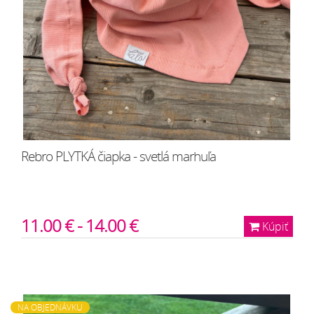
Rebro PLYTKÁ čiapka - svetlá marhuľa
11.00 € - 14.00 €
Kúpiť
NA OBJEDNÁVKU