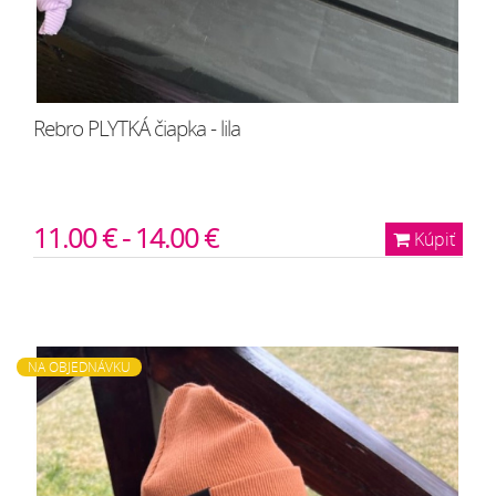
Rebro PLYTKÁ čiapka - lila
11.00 € - 14.00 €
Kúpiť
NA OBJEDNÁVKU