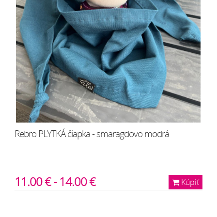
Rebro PLYTKÁ čiapka - smaragdovo modrá
11.00 € - 14.00 €
Kúpiť