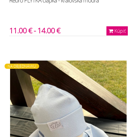
Rebro PLYTKÁ čiapka - kráľovská modrá
11.00 € - 14.00 €
Kúpiť
NA OBJEDNÁVKU