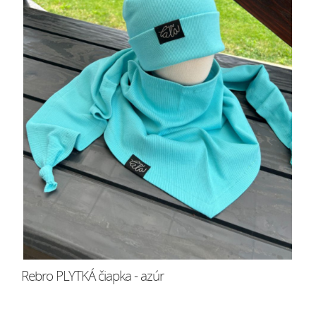
Rebro PLYTKÁ čiapka - azúr