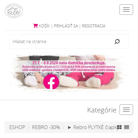
Toggl
navig
KOŠÍK
|
PRIHLÁSIŤ SA
|
REGISTRÁCIA
Kategórie
Toggl
navig
ESHOP
REBRO -30%
► Rebro PLYTKÉ čiapky