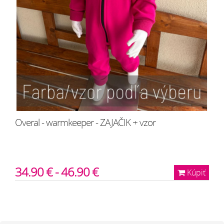
Overal - warmkeeper - ZAJAČIK + vzor
34.90 € - 46.90 €
Kúpiť