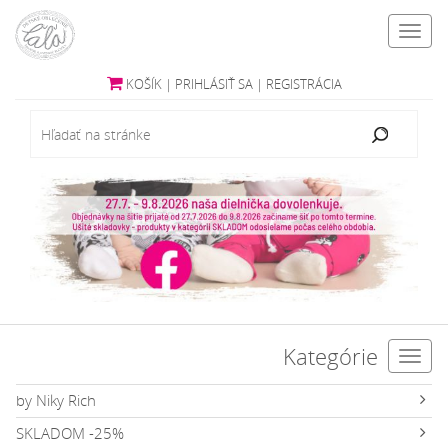
Toggl
navig
KOŠÍK
|
PRIHLÁSIŤ SA
|
REGISTRÁCIA
Kategórie
Toggl
navig
by Niky Rich
SKLADOM -25%