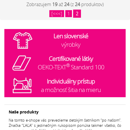
Zobrazujem
19
až
24
(z
24
produktov)
[<<<]
1
2
Len slovenské
výrobky
Certifikované látky
®
OEKO-TEXT
Standard 100
Individuálny prístup
a možnosť šitia na mieru
Naše produkty
Na tomto e-shope vás prevedieme detským šatníkom “po našom”.
Značka “ĽAĽA” s jedinečným rukopisom ponúka takmer všetko, čo