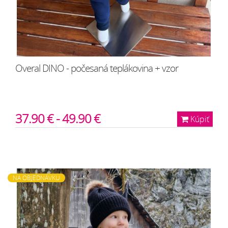
Overal DINO - počesaná teplákovina + vzor
37.90 € - 49.90 €
Kúpiť
NA OBJEDNÁVKU