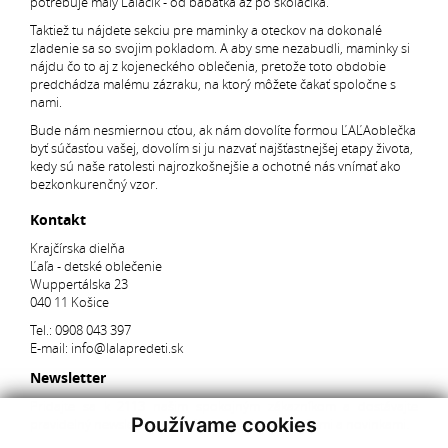
potrebuje malý Ľaľáčik - od bábätka až po školáčika.
Taktiež tu nájdete sekciu pre maminky a oteckov na dokonalé
zladenie sa so svojim pokladom. A aby sme nezabudli, maminky si
nájdu čo to aj z kojeneckého oblečenia, pretože toto obdobie
predchádza malému zázraku, na ktorý môžete čakať spoločne s
nami.
Bude nám nesmiernou cťou, ak nám dovolíte formou ĽAĽAoblečka
byť súčasťou vašej, dovolím si ju nazvať najšťastnejšej etapy života,
kedy sú naše ratolesti najrozkošnejšie a ochotné nás vnímať ako
bezkonkurenčný vzor.
Kontakt
Krajčírska dielňa
Ľaľa - detské oblečenie
Wuppertálska 23
040 11 Košice
Tel.:
0908 043 397
E-mail:
info@lalapredeti.sk
Newsletter
Pridajte sa k 2113 našim spokojným zákazníkom a dostávajte
Používame cookies
pravidelný newsletter s aktuálnymi akciami, súťažami a novinkami.