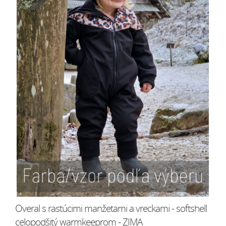
Overal s rastúcimi manžetami a vreckami - softshell
celopodšitý warmkeeprom - ZIMA