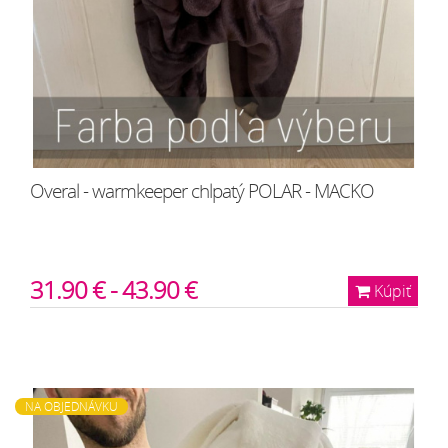
Overal - warmkeeper chlpatý POLAR - MACKO
31.90 € - 43.90 €
Kúpiť
NA OBJEDNÁVKU