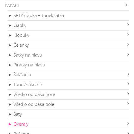
ĽAĽACI
► SETY čiapka + tunel/šatka
► Čiapky
► Klobúky
► Čelenky
► Šatky na hlavu
► Pirátky na hlavu
► Šál/šatka
► Tunel/nákrčník
► Všetko od pása hore
► Všetko od pása dole
► Šaty
► Overaly
► Pyžamo