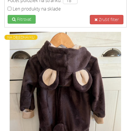
Počet položiek na stránku:
Len produkty na sklade
Filtrovať
Zrušiť filter
NA OBJEDNÁVKU