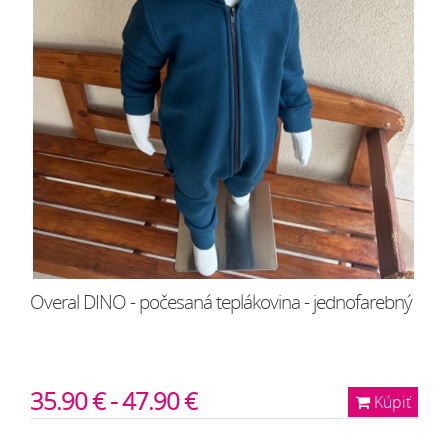
Overal DINO - počesaná teplákovina - jednofarebný
35.90 € - 47.90 €
Kúpiť