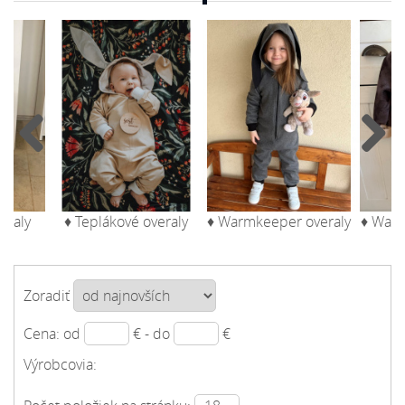
veraly
♦ Teplákové overaly
♦ Warmkeeper overaly
♦ War
Zoradiť
Cena: od
€ - do
€
Výrobcovia: