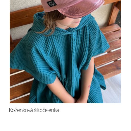
Koženková šiltočelenka