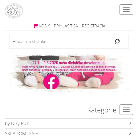
Toggl
navig
KOŠÍK
|
PRIHLÁSIŤ SA
|
REGISTRÁCIA
Kategórie
Toggl
navig
by Niky Rich
SKLADOM -25%