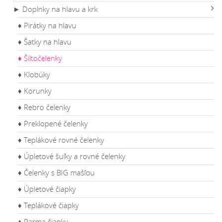
► Doplnky na hlavu a krk
♦ Pirátky na hlavu
♦ Šatky na hlavu
♦ Šiltočelenky
♦ Klobúky
♦ Korunky
♦ Rebro čelenky
♦ Preklopené čelenky
♦ Teplákové rovné čelenky
♦ Úpletové šuľky a rovné čelenky
♦ Čelenky s BIG mašľou
♦ Úpletové čiapky
♦ Teplákové čiapky
♦ Parma čiapky