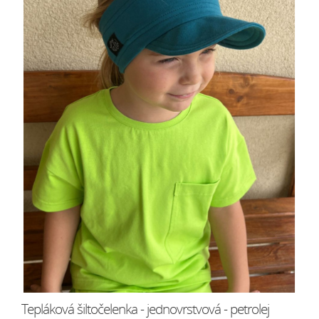
Tepláková šiltočelenka - jednovrstvová - petrolej