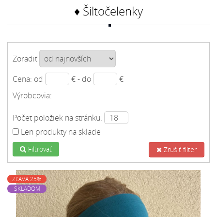
♦ Šiltočelenky
Zoradiť
Cena: od
€ - do
€
Výrobcovia:
Počet položiek na stránku:
Len produkty na sklade
Filtrovať
Zrušiť filter
ZĽAVA 25%
SKLADOM