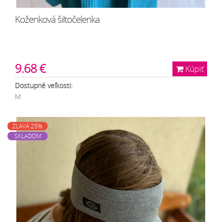
Koženková šiltočelenka
9.68 €
Kúpiť
Dostupné veľkosti:
M
ZĽAVA 25%
SKLADOM