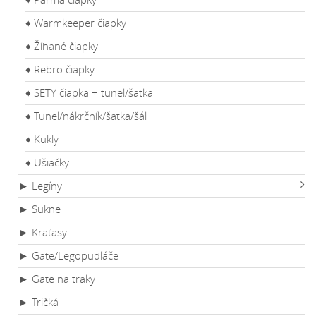
♦ Warmkeeper čiapky
♦ Žíhané čiapky
♦ Rebro čiapky
♦ SETY čiapka + tunel/šatka
♦ Tunel/nákrčník/šatka/šál
♦ Kukly
♦ Ušiačky
► Legíny
► Sukne
► Kraťasy
► Gate/Legopudláče
► Gate na traky
► Tričká