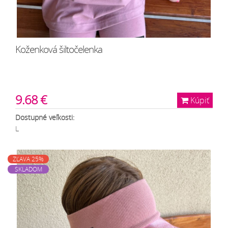
Koženková šiltočelenka
9.68 €
Kúpiť
Dostupné veľkosti:
L
ZĽAVA 25%
SKLADOM