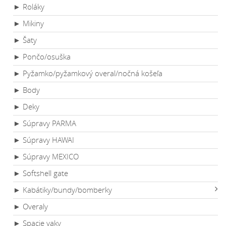
► Roláky
► Mikiny
► Šaty
► Pončo/osuška
► Pyžamko/pyžamkový overal/nočná košeľa
► Body
► Deky
► Súpravy PARMA
► Súpravy HAWAI
► Súpravy MEXICO
► Softshell gate
► Kabátiky/bundy/bomberky
► Overaly
► Spacie vaky