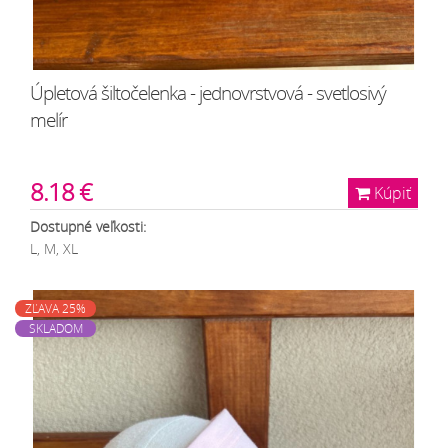
Úpletová šiltočelenka - jednovrstvová - svetlosivý
melír
8.18 €
Kúpiť
Dostupné veľkosti:
L, M, XL
ZĽAVA 25%
SKLADOM