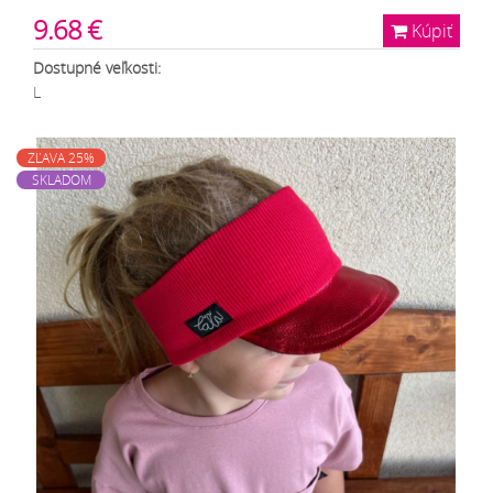
9.68 €
Kúpiť
Dostupné veľkosti:
L
ZĽAVA 25%
SKLADOM