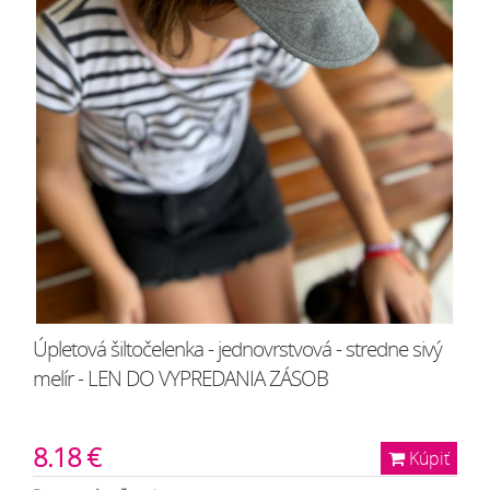
Úpletová šiltočelenka - jednovrstvová - stredne sivý
melír - LEN DO VYPREDANIA ZÁSOB
8.18 €
Kúpiť