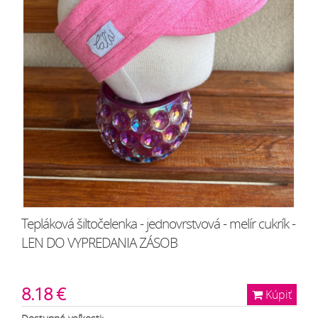
Tepláková šiltočelenka - jednovrstvová - melír cukrík -
LEN DO VYPREDANIA ZÁSOB
8.18 €
Kúpiť