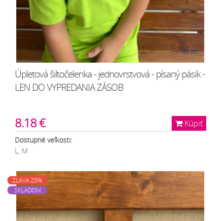
Úpletová šiltočelenka - jednovrstvová - písaný pásik -
LEN DO VYPREDANIA ZÁSOB
8.18 €
Kúpiť
Dostupné veľkosti:
L, M
ZĽAVA 25%
SKLADOM