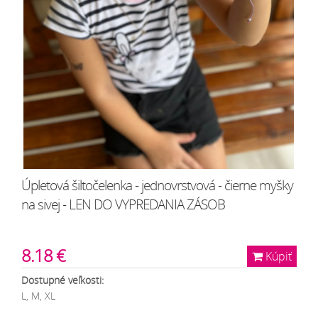
Úpletová šiltočelenka - jednovrstvová - čierne myšky
na sivej - LEN DO VYPREDANIA ZÁSOB
8.18 €
Kúpiť
Dostupné veľkosti:
L, M, XL