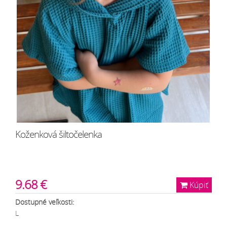
Koženková šiltočelenka
9.68 €
Kúpiť
Dostupné veľkosti:
L