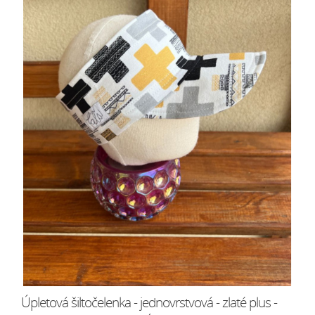
Úpletová šiltočelenka - jednovrstvová - zlaté plus -