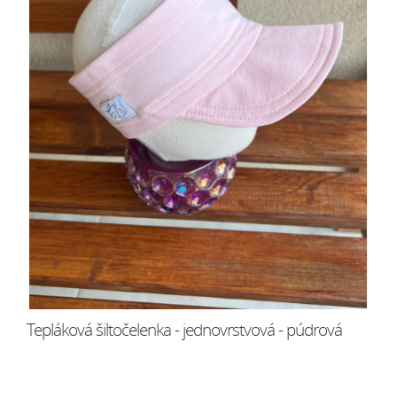
Tepláková šiltočelenka - jednovrstvová - púdrová