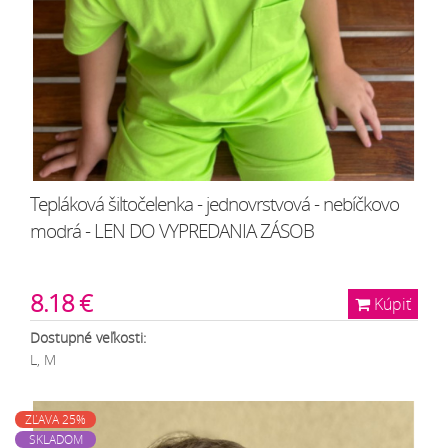
Tepláková šiltočelenka - jednovrstvová - nebíčkovo
modrá - LEN DO VYPREDANIA ZÁSOB
8.18 €
Kúpiť
Dostupné veľkosti:
L, M
ZĽAVA 25%
SKLADOM