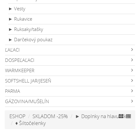
► Vesty
► Rukavice
► Ruksaky/tašky
► Darčekový poukaz
ĽAĽACI
DOSPEĽAĽACI
WARMKEEPER
SOFTSHELL JAR/JESEŇ
PARMA
GÁZOVINA/MUŠELÍN
ESHOP
SKLADOM -25%
► Doplnky na hlavu a krk
♦ Šiltočelenky