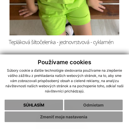
Tepláková šiltočelenka - jednovrstvová - cyklamén
Používame cookies
8.18 €
Kúpiť
Súbory cookie a ďalšie technológie sledovania používame na zlepšenie
vášho zážitku z prehliadania našich webových stránok, na to, aby sme
Dostupné veľkosti:
vám zobrazovali prispôsobený obsah a cielené reklamy, na analýzu
návštevnosti našich webových stránok a na pochopenie toho, odkiaľ naši
M
návštevníci prichádzajú.
ZĽAVA 25%
SÚHLASÍM
Odmietam
SKLADOM
Zmeniť moje nastavenia