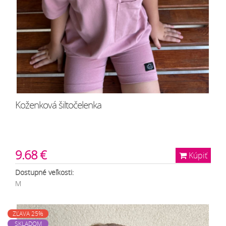
Koženková šiltočelenka
9.68 €
Kúpiť
Dostupné veľkosti:
M
ZĽAVA 25%
SKLADOM