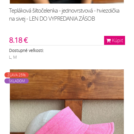
Tepláková šiltočelenka - jednovrstvová - hviezdička
na sivej - LEN DO VYPREDANIA ZÁSOB
8.18 €
Kúpiť
Dostupné veľkosti:
L, M
ZĽAVA 25%
SKLADOM